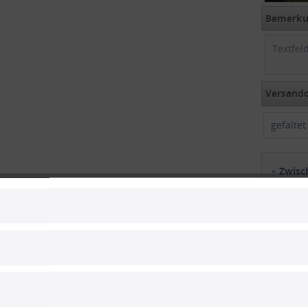
Bemerkun
Versando
gefalte
+
Zwis
Gesam
Gesamt
inkl. M
1
Vergle