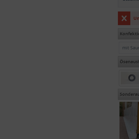
Un
Konfekti
mit Sau
Ösenaus
Rundöse
Sondera