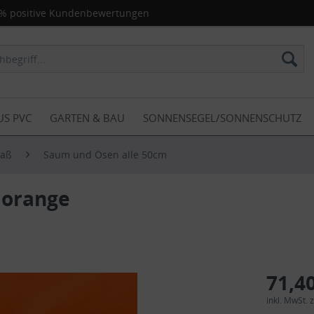
% positive Kundenbewertungen
US PVC
GARTEN & BAU
SONNENSEGEL/SONNENSCHUTZ
Maß
Saum und Ösen alle 50cm
 orange
71,40
inkl. MwSt.
z