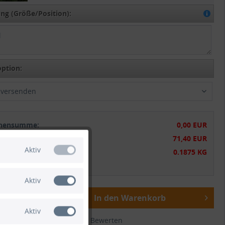
g (Größe/Position):
ption:
t versenden
chensumme:
0,00 EUR
tsumme:
71,40 EUR
Aktiv
gewicht:
0.1875 KG
wSt.
zzgl. Versandkosten
Aktiv
In den Warenkorb
Aktiv
ichen
Merken
Bewerten