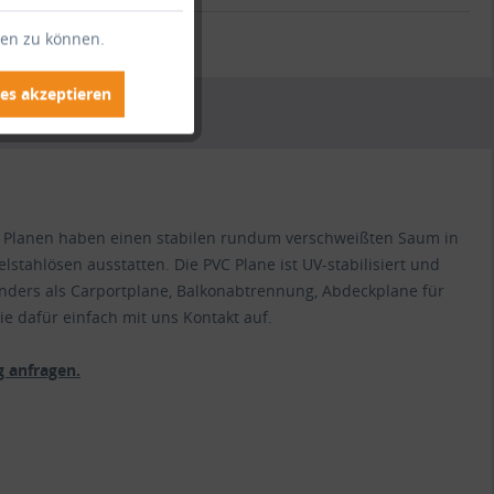
.:
HO1009
ten zu können.
es akzeptieren
VC Planen haben einen stabilen rundum verschweißten Saum in
lstahlösen ausstatten. Die PVC Plane ist UV-stabilisiert und
nders als Carportplane, Balkonabtrennung, Abdeckplane für
e dafür einfach mit uns Kontakt auf.
 anfragen.