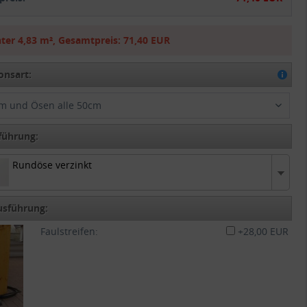
ter
4,83 m²
,
Gesamtpreis:
71,40 EUR
onsart:
m und Ösen alle 50cm
führung:
Rundöse verzinkt
 verzinkt
usführung:
Faulstreifen:
+28,00 EUR