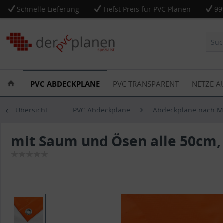
Schnelle Lieferung
Tiefst Preis für PVC Planen
99
PVC ABDECKPLANE
PVC TRANSPARENT
NETZE A
Übersicht
PVC Abdeckplane
Abdeckplane nach 
mit Saum und Ösen alle 50cm,