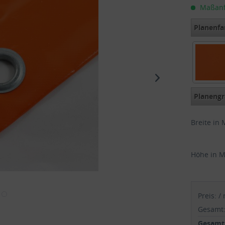
Maßanfer
Planenfa
Orange 
Planengr
Breite in 
Höhe in M
Preis:
/
Gesamt
Gesamtp