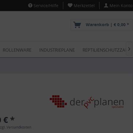
Service/Hilfe
Merkzettel
Mein Konto
Warenkorb |
€ 0,00 *
ROLLENWARE
INDUSTRIEPLANE
REPTILIENSCHUTZZAUN

 € *
zgl. Versandkosten