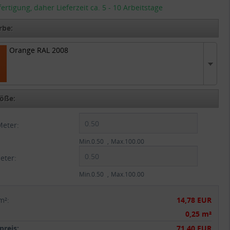
tigung, daher Lieferzeit ca. 5 - 10 Arbeitstage
rbe:
Orange RAL 2008
RAL 2008
öße:
Meter:
Min.0.50
Max.100.00
eter:
Min.0.50
Max.100.00
m²
:
14,78 EUR
:
0,25 m²
reis:
71,40 EUR