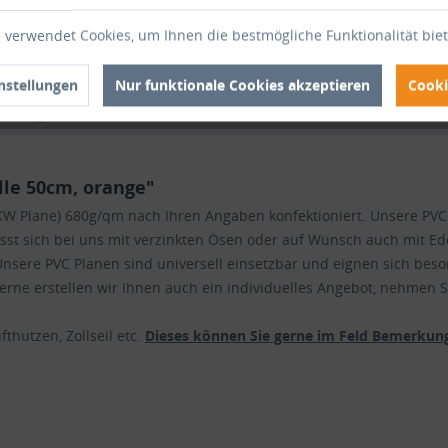
Artikel-Nr
 verwendet Cookies, um Ihnen die bestmögliche Funktionalität bie
nstellungen
Nur funktionale Cookies akzeptieren
Cooki
ertungen
le 50cm, orange"
 (LKW Plane) 680g/qm nach Ihren Angaben konfektioniert. Unsere P
lässt sich bei uns mit verzinkten Ösen oder auf Wunsch auch mit Ede
nsere PVC Planen sind universell einsetzbar und eignen sich beso
ne erstellen wir Ihnen auch ein individuelles Angebot, nehmen Si
thutzen, Zollseil etc.
Dieses können Sie gerne im Feld Bemerkung