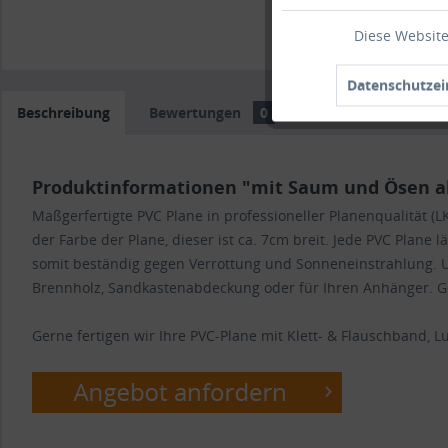
Diese Website
Datenschutzei
Beschreibung
Bewertungen
0
Trusted Shops Bew
Produktinformationen "mit Saum und Ösen al
Maßgerfertigte PVC Plane in professioneller Planenqualität
der Farbe der Plane, dieser ist ca. 7cm breit. Jede PVC Plane 
somit beständig gegen Verrottung und Sonneneinstrahlung. U
Brennholz, Sandkastenabdeckung oder für Ihren Anhänger. Ger
Gerne fertigen wir Ihre PVC-Plane mit Klett- & Flauschband, Luf