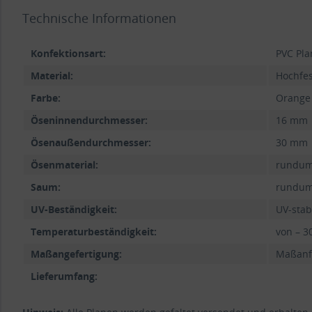
Technische Informationen
Konfektionsart:
PVC Pla
Material:
Hochfes
Farbe:
Orange
Öseninnendurchmesser:
16 mm
Ösenaußendurchmesser:
30 mm
Ösenmaterial:
rundum
Saum:
rundum 
UV-Beständigkeit:
UV-stab
Temperaturbeständigkeit:
von – 3
Maßangefertigung:
Maßanfe
Lieferumfang: