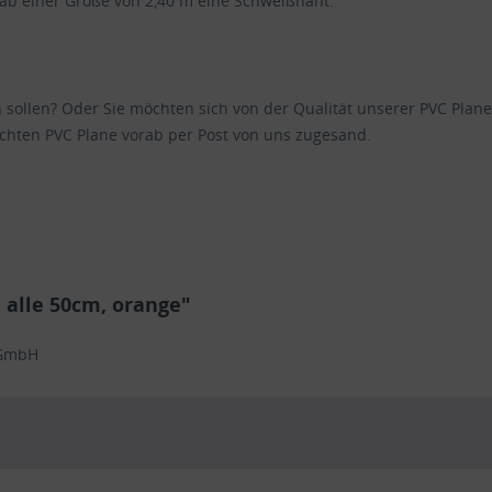
 ab einer Größe von 2,40 m eine Schweißnaht.
en sollen? Oder Sie möchten sich von der Qualität unserer PVC Pl
chten PVC Plane vorab per Post von uns zugesand.
alle 50cm, orange"
 GmbH