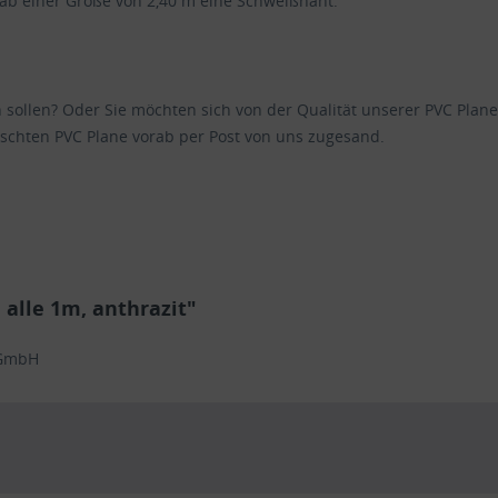
 ab einer Größe von 2,40 m eine Schweißnaht.
en sollen? Oder Sie möchten sich von der Qualität unserer PVC Pl
schten PVC Plane vorab per Post von uns zugesand.
alle 1m, anthrazit"
 GmbH