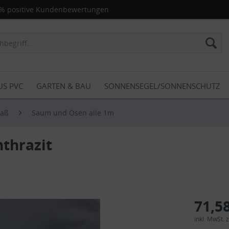
% positive Kundenbewertungen
US PVC
GARTEN & BAU
SONNENSEGEL/SONNENSCHUTZ
Maß
Saum und Ösen alle 1m
thrazit
71,58
inkl. MwSt.
z