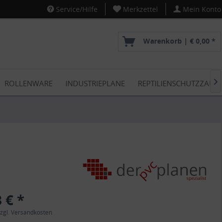
Service/Hilfe
Merkzettel
Mein Konto
Warenkorb |
€ 0,00 *
ROLLENWARE
INDUSTRIEPLANE
REPTILIENSCHUTZZAUN

 € *
zgl. Versandkosten