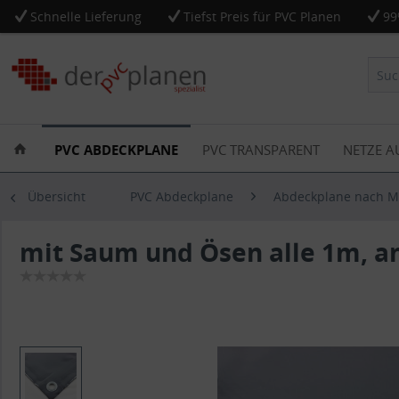
Schnelle Lieferung
Tiefst Preis für PVC Planen
99
PVC ABDECKPLANE
PVC TRANSPARENT
NETZE A
Übersicht
PVC Abdeckplane
Abdeckplane nach 
mit Saum und Ösen alle 1m, an