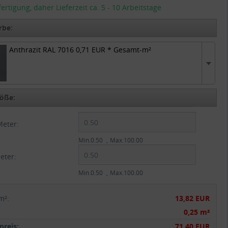
tigung, daher Lieferzeit ca. 5 - 10 Arbeitstage
rbe:
Anthrazit RAL 7016 0,71 EUR * Gesamt-m²
Anthrazit RAL 7016 0,71 EUR * Gesamt-m²
öße:
Meter:
Min.0.50
Max.100.00
eter:
Min.0.50
Max.100.00
m²
:
13,82 EUR
:
0,25 m²
reis:
71,40 EUR