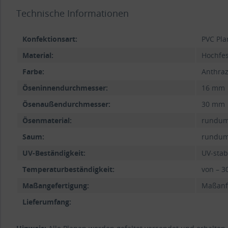
Technische Informationen
Konfektionsart:
PVC Pla
Material:
Hochfes
Farbe:
Anthraz
Öseninnendurchmesser:
16 mm
Ösenaußendurchmesser:
30 mm
Ösenmaterial:
rundum
Saum:
rundum 
UV-Beständigkeit:
UV-stab
Temperaturbeständigkeit:
von – 3
Maßangefertigung:
Maßanfe
Lieferumfang: