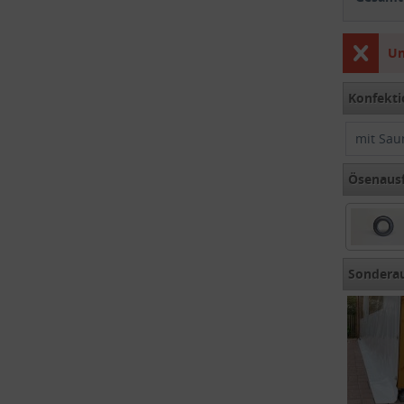
Un
Konfekti
mit Sau
Ösenaus
Rundöse
Sondera