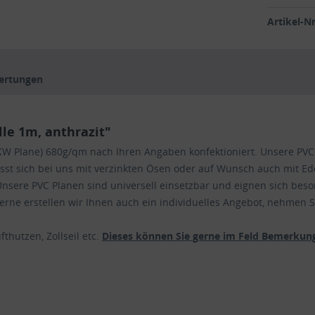
Artikel-Nr
ertungen
le 1m, anthrazit"
 (LKW Plane) 680g/qm nach Ihren Angaben konfektioniert. Unsere P
lässt sich bei uns mit verzinkten Ösen oder auf Wunsch auch mit Ede
nsere PVC Planen sind universell einsetzbar und eignen sich beso
ne erstellen wir Ihnen auch ein individuelles Angebot, nehmen Si
thutzen, Zollseil etc.
Dieses können Sie gerne im Feld Bemerkung