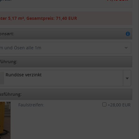
ter
5,17 m²
,
Gesamtpreis:
71,40 EUR
onsart:
m und Ösen alle 1m
führung:
Rundöse verzinkt
 verzinkt
usführung:
Faulstreifen:
+28,00 EUR