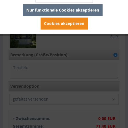
welche in den Saum geschoben
wird.
Nur funktionale Cookies akzeptieren
Fenster klein (bis 1,25m²):
+96,00 EUR
Cookies akzeptieren
Fenster groß (ab 1,25m²):
+130,00
EUR
Bemerkung (Größe/Position):
Versandoption:
gefaltet versenden
+
Zwischensumme:
0,00 EUR
Gesamtsumme:
71,40 EUR