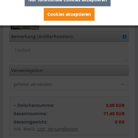
aufrollen :
Tür mit 2x Reißverschluss:
+71,40 EUR
Cookies akzeptieren
Bemerkung (Größe/Position):
Versandoption:
gefaltet versenden
+
Zwischensumme:
0,00 EUR
Gesamtsumme:
71,40 EUR
Gesamtgewicht:
0 KG
inkl. MwSt.
zzgl. Versandkosten