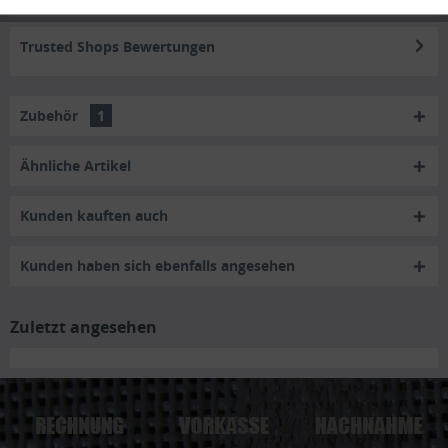
Trusted Shops Bewertungen
Zubehör
1
Ähnliche Artikel
Kunden kauften auch
Kunden haben sich ebenfalls angesehen
Zuletzt angesehen