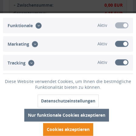
+
Zwischensumme:
0,00 EUR
Gesamtsumme:
4,15 EUR
Gesamtgewicht:
0.5000 KG
Aktiv
Funktionale
inkl. MwSt.
zzgl. Versandkosten
Aktiv
Marketing
In den Warenkorb
1
Aktiv
Merken
Bewerten
Tracking
Artikel-Nr.:
HO1135
Diese Website verwendet Cookies, um Ihnen die bestmögliche
Funktionalität bieten zu können.
Beschreibung
Datenschutzeinstellungen
Plane aus beschichtetem Hochfestgewebe Planenstärke ca.
680 gr./qm mit hoher Reißfestigkeit von...
mehr
Nur funktionale Cookies akzeptieren
Bewertungen
0
Cookies akzeptieren
Bewertungen lesen, schreiben und diskutieren...
mehr